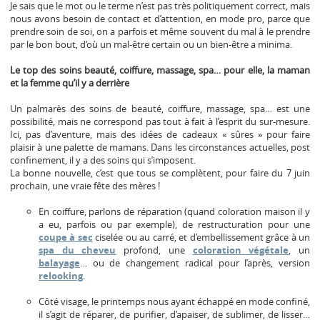
Je sais que le mot ou le terme n’est pas très politiquement correct, mais
nous avons besoin de contact et d’attention, en mode pro, parce que
prendre soin de soi, on a parfois et même souvent du mal à le prendre
par le bon bout, d’où un mal-être certain ou un bien-être a minima.
Le top des soins beauté, coiffure, massage, spa… pour elle, la maman
et la femme qu’il y a derrière
Un palmarès des soins de beauté, coiffure, massage, spa… est une
possibilité, mais ne correspond pas tout à fait à l’esprit du sur-mesure.
Ici, pas d’aventure, mais des idées de cadeaux « sûres » pour faire
plaisir à une palette de mamans. Dans les circonstances actuelles, post
confinement, il y a des soins qui s’imposent.
La bonne nouvelle, c’est que tous se complètent, pour faire du 7 juin
prochain, une vraie fête des mères !
En coiffure, parlons de réparation (quand coloration maison il y
a eu, parfois ou par exemple), de restructuration pour une
coupe à sec
ciselée ou au carré, et d’embellissement grâce à un
spa du cheveu
profond, une
coloration végétale
, un
balayage
… ou de changement radical pour l’après, version
relooking
.
Côté visage, le printemps nous ayant échappé en mode confiné,
il s’agit de réparer, de purifier, d’apaiser, de sublimer, de lisser…