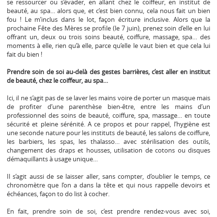
se ressourcer ou s’évader, en allant chez le coiffeur, en institut de
beauté, au spa… alors que, et c’est bien connu, cela nous fait un bien
fou ! Le m’inclus dans le lot, façon écriture inclusive. Alors que la
prochaine Fête des Mères se profile (le 7 juin), prenez soin d’elle en lui
offrant un, deux ou trois soins beauté, coiffure, massage, spa… des
moments à elle, rien qu’à elle, parce qu’elle le vaut bien et que cela lui
fait du bien !
Prendre soin de soi au-delà des gestes barrières, c’est aller en institut
de beauté, chez le coiffeur, au spa…
Ici, il ne s’agit pas de se laver les mains voire de porter un masque mais
de profiter d’une parenthèse bien-être, entre les mains d’un
professionnel des soins de beauté, coiffure, spa, massage… en toute
sécurité et pleine sérénité. A ce propos et pour rappel, l’hygiène est
une seconde nature pour les instituts de beauté, les salons de coiffure,
les barbiers, les spas, les thalasso… avec stérilisation des outils,
changement des draps et housses, utilisation de cotons ou disques
démaquillants à usage unique…
Il s’agit aussi de se laisser aller, sans compter, d’oublier le temps, ce
chronomètre que l’on a dans la tête et qui nous rappelle devoirs et
échéances, façon to do list à cocher.
En fait, prendre soin de soi, c’est prendre rendez-vous avec soi,