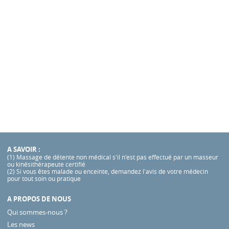
A SAVOIR :
(1) Massage de détente non médical s'il n'est pas effectué par un masseur
ou kinésithérapeute certifié
(2) Si vous êtes malade ou enceinte, demandez l'avis de votre médecin
pour tout soin ou pratique
A PROPOS DE NOUS
Qui sommes-nous ?
Les news