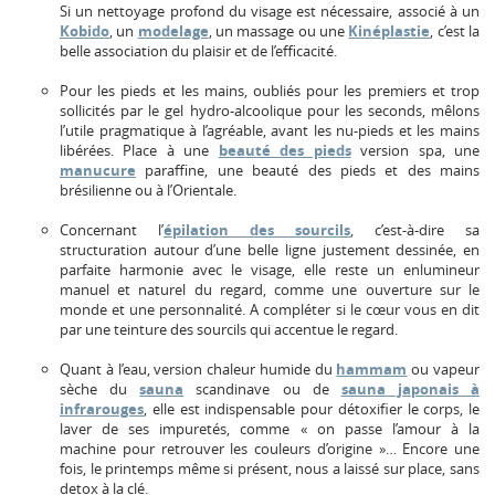
Si un nettoyage profond du visage est nécessaire, associé à un
Kobido
, un
modelage
, un massage ou une
Kinéplastie
, c’est la
belle association du plaisir et de l’efficacité.
Pour les pieds et les mains, oubliés pour les premiers et trop
sollicités par le gel hydro-alcoolique pour les seconds, mêlons
l’utile pragmatique à l’agréable, avant les nu-pieds et les mains
libérées. Place à une
beauté des pieds
version spa, une
manucure
paraffine, une beauté des pieds et des mains
brésilienne ou à l’Orientale.
Concernant l’
épilation des sourcils
, c’est-à-dire sa
structuration autour d’une belle ligne justement dessinée, en
parfaite harmonie avec le visage, elle reste un enlumineur
manuel et naturel du regard, comme une ouverture sur le
monde et une personnalité. A compléter si le cœur vous en dit
par une teinture des sourcils qui accentue le regard.
Quant à l’eau, version chaleur humide du
hammam
ou vapeur
sèche du
sauna
scandinave ou de
sauna japonais à
infrarouges
, elle est indispensable pour détoxifier le corps, le
laver de ses impuretés, comme « on passe l’amour à la
machine pour retrouver les couleurs d’origine »… Encore une
fois, le printemps même si présent, nous a laissé sur place, sans
detox à la clé.