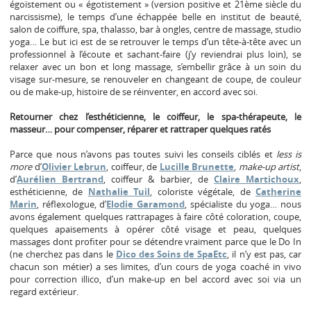
égoïstement ou « égotistement » (version positive et 21ème siècle du
narcissisme), le temps d’une échappée belle en institut de beauté,
salon de coiffure, spa, thalasso, bar à ongles, centre de massage, studio
yoga… Le but ici est de se retrouver le temps d’un tête-à-tête avec un
professionnel à l’écoute et sachant-faire (j’y reviendrai plus loin), se
relaxer avec un bon et long massage, s’embellir grâce à un soin du
visage sur-mesure, se renouveler en changeant de coupe, de couleur
ou de make-up, histoire de se réinventer, en accord avec soi.
Retourner chez l’esthéticienne, le coiffeur, le spa-thérapeute, le
masseur… pour compenser, réparer et rattraper quelques ratés
Parce que nous n’avons pas toutes suivi les conseils ciblés et
less is
more
d’
Olivier Lebrun
, coiffeur, de
Lucille Brunette
,
make-up artist
,
d’
Aurélien Bertrand
, coiffeur & barbier, de
Claire Martichoux
,
esthéticienne, de
Nathalie Tuil
, coloriste végétale, de
Catherine
Marin
, réflexologue, d’
Elodie Garamond
, spécialiste du yoga… nous
avons également quelques rattrapages à faire côté coloration, coupe,
quelques apaisements à opérer côté visage et peau, quelques
massages dont profiter pour se détendre vraiment parce que le Do In
(ne cherchez pas dans le
Dico des Soins de SpaEtc
, il n’y est pas, car
chacun son métier) a ses limites, d’un cours de yoga coaché in vivo
pour correction illico, d’un make-up en bel accord avec soi via un
regard extérieur.