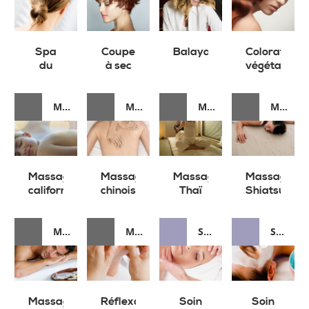
Spa
Coupe
Balayage
Coloration
du
à sec
végétale
cheveu
MASSAGE
MASSAGE
MASSAGE
MASSAGE
Massage
Massage
Massage
Massage
californien
chinois
Thaï
Shiatsu
Tui Na
MASSAGE
MASSAGE
SOIN DU VISAGE
SOIN DU VISAGE
Massage
Réflexologie
Soin
Soin