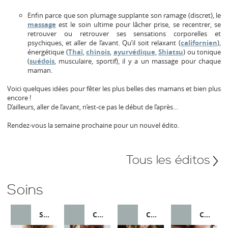
Enfin parce que son plumage supplante son ramage (discret), le
massage
est le soin ultime pour lâcher prise, se recentrer, se
retrouver ou retrouver ses sensations corporelles et
psychiques, et aller de l’avant. Qu’il soit relaxant (
californien
),
énergétique (
Thaï
,
chinois
,
ayurvédique
,
Shiatsu
) ou tonique
(
suédois
, musculaire, sportif), il y a un massage pour chaque
maman.
Voici quelques idées pour fêter les plus belles des mamans et bien plus
encore !
D’ailleurs, aller de l’avant, n’est-ce pas le début de l’après…
Rendez-vous la semaine prochaine pour un nouvel édito.
Tous les éditos
Soins
SOIN CAPILLAIRE
COIFFURE
COLORATION, LISSAGE
COLORATION, LISSAGE