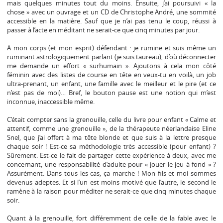
mais quelques minutes tout du moins. Ensuite, j’ai poursuivi « la
chose » avec un ouvrage et un CD de Christophe André, une sommité
accessible en la matière. Sauf que je n’ai pas tenu le coup, réussi à
passer à l’acte en méditant ne serait-ce que cinq minutes par jour.
A mon corps (et mon esprit) défendant : je rumine et suis même un
ruminant astrologiquement parlant (je suis taureau), d’où déconnecter
me demande un effort « surhumain ». Ajoutons à cela mon côté
féminin avec des listes de course en tête en veux-tu en voilà, un job
ultra-prenant, un enfant, une famille avec le meilleur et le pire (et ce
n’est pas de moi)… Bref, le bouton pause est une notion qui m’est
inconnue, inaccessible même.
C’était compter sans la grenouille, celle du livre pour enfant « Calme et
attentif, comme une grenouille », de la thérapeute néerlandaise Eline
Snel, que j’ai offert à ma tête blonde et que suis à la lettre presque
chaque soir ! Est-ce sa méthodologie très accessible (pour enfant) ?
Sûrement. Est-ce le fait de partager cette expérience à deux, avec me
concernant, une responsabilité d’adulte pour « jouer le jeu à fond » ?
Assurément. Dans tous les cas, ça marche ! Mon fils et moi sommes
devenus adeptes. Et si l’un est moins motivé que l’autre, le second le
ramène à la raison pour méditer ne serait-ce que cinq minutes chaque
soir.
Quant à la grenouille, fort différemment de celle de la fable avec le