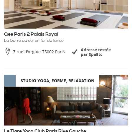
Qee Paris 2 Palais Royal
La barre au sol en fer de lance
Adresse testée
7 rue d'Argout 75002 Paris
par SpaEtc
STUDIO YOGA, FORME, RELAXATION
Le Tigre Yoga Club Paris Rive Gauche