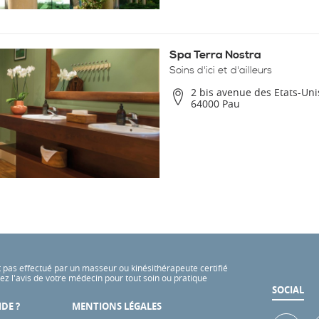
Spa Terra Nostra
Soins d'ici et d'ailleurs
2 bis avenue des Etats-Uni
64000 Pau
t pas effectué par un masseur ou kinésithérapeute certifié
z l'avis de votre médecin pour tout soin ou pratique
SOCIAL
IDE ?
MENTIONS LÉGALES