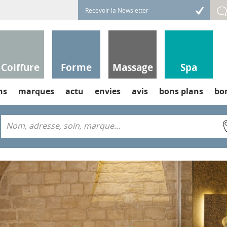
Coiffure
Forme
Massage
Spa
ns
marques
actu
envies
avis
bons plans
bo