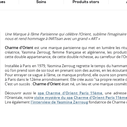
ses
Soins
Produits stars
Une Marque à l’âme Parisienne qui célèbre l’Orient, sublime l’imaginair
nous et rend hommage à l’ARTisan avec un grand « ART »
Charme d'Orient
est une marque parisienne qui met en lumière les ritu
créatrice, Yasmina Zerroug, femme française et algérienne, les produi
cette double appartenance, de cette double richesse, au carrefour de l'Ori
Installée à Paris en 1979, Yasmina Zerroug regrette le temps du hamm
où l'on prend soin de soi tout en prenant soin des autres, en les écoutant, 
Pour enrayer ce vague à l'âme, ce manque profond, elle ouvre son premie
à Paris dans le 12ème arrondissement. Elle crée aussi "sa propre recette de
C'est un succès :
Charme d'Orient
était né, un lieu et une marque cosméti
Découvrir aussi le
spa Charme d'Orient Paris 11ème
, une adresse
l'Orientale, notre
visite mystère du spa Charme d'Orient Paris 11èm
Lire également
l'interview de Yasmina Zerroug
fondatrice de Charme d