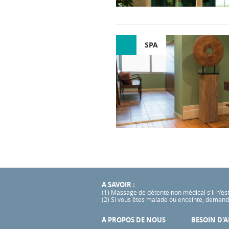
SPA
A SAVOIR :
(1) Massage de détente non médical s'il n'es
(2) Si vous êtes malade ou enceinte, demande
A PROPOS DE NOUS
BESOIN D'A