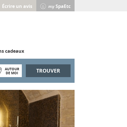
Écrire un avis
SpaEtc
my
ns cadeaux
AUTOUR
TROUVER
DE MOI