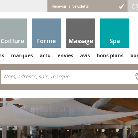
Coiffure
Forme
Massage
Spa
ns
marques
actu
envies
avis
bons plans
bo