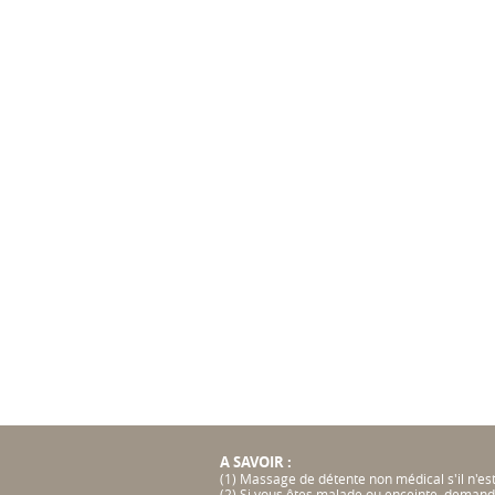
A SAVOIR :
(1) Massage de détente non médical s'il n'es
(2) Si vous êtes malade ou enceinte, demande