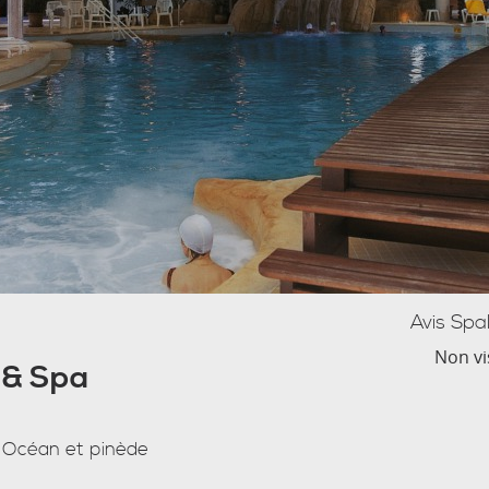
Avis Spa
Non vi
 & Spa
e Océan et pinède