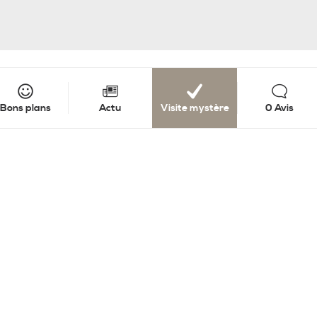
Bons plans
Actu
Visite mystère
0 Avis