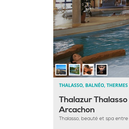
THALASSO, BALNÉO, THERMES
Thalazur Thalasso
Arcachon
Thalasso, beauté et spa entr