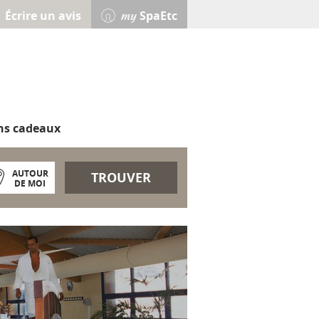
Écrire un avis
SpaEtc
my
ns cadeaux
AUTOUR
TROUVER
DE MOI