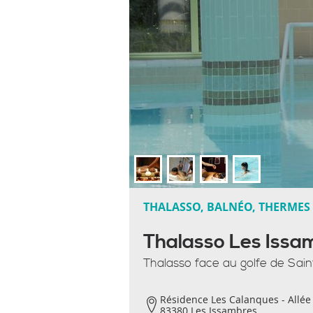
THALASSO, BALNÉO, THERMES
Thalasso Les Issa
Thalasso face au golfe de Sai
Résidence Les Calanques - Allé
83380 Les Issambres