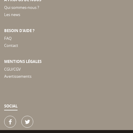
Qui sommes-nous ?
Les news
BESOIN D'AIDE ?
FAQ
Contact
MENTIONS LÉGALES
CGU/CGV
Avertissements
SOCIAL