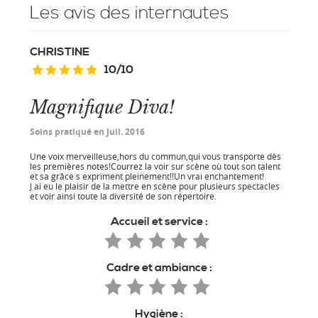
Les avis des internautes
CHRISTINE
10
/
10
Magnifique Diva!
Soins pratiqué en Juil. 2016
Une voix merveilleuse,hors du commun,qui vous transporte dès
les premières notes!Courrez la voir sur scène où tout son talent
et sa grâce s expriment pleinement!!Un vrai enchantement!
J ai eu le plaisir de la mettre en scène pour plusieurs spectacles
et voir ainsi toute la diversité de son répertoire.
Accueil et service :
Cadre et ambiance :
Hygiène :