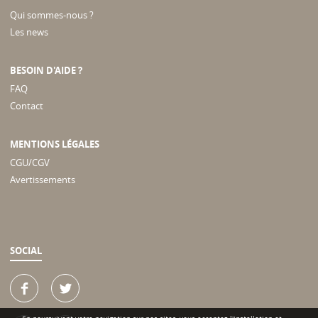
Qui sommes-nous ?
Les news
BESOIN D'AIDE ?
FAQ
Contact
MENTIONS LÉGALES
CGU/CGV
Avertissements
SOCIAL