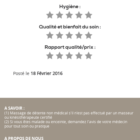
Hygiène :
Qualité et bienfait du soin :
Rapport qualité/prix :
Posté le
18 Février 2016
A SAVOIR :
(1) Massage de détente non médical s'il n'est pas effectué par un masseur
ou kinésithérapeute certifié
(2) Si vous êtes malade ou enceinte, demandez l'avis de votre médecin
pour tout soin ou pratique
A PROPOS DE NOUS