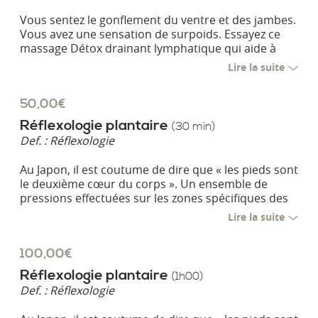
Vous sentez le gonflement du ventre et des jambes.
Vous avez une sensation de surpoids. Essayez ce
massage Détox drainant lymphatique qui aide à
éliminer des toxines et vous permet de retrouver la
Lire la suite
vitalité et une belle silhouette. C’est un massage
avec un mélange d’huiles essentielles, INNOCENT
50,00€
PURITY de SHIGETA.
Réflexologie plantaire
(30 min)
Def. :
Réflexologie
Au Japon, il est coutume de dire que « les pieds sont
le deuxième cœur du corps ». Un ensemble de
pressions effectuées sur les zones spécifiques des
pieds et des jambes permet de soulager divers
Lire la suite
troubles et d’améliorer la circulation sanguine et
lymphatique. Ce massage s’effectue avec un
100,00€
mélange d’huiles certifiées bio soigneusement
sélectionnées pour leurs vertus respectives.
Réflexologie plantaire
(1h00)
Def. :
Réflexologie