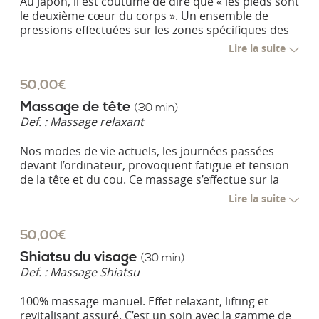
Au Japon, il est coutume de dire que « les pieds sont
le deuxième cœur du corps ». Un ensemble de
pressions effectuées sur les zones spécifiques des
pieds et des jambes permet de soulager divers
Lire la suite
troubles et d’améliorer la circulation sanguine et
lymphatique. Ce massage s’effectue avec un
50,00€
mélange d’huiles certifiées bio soigneusement
sélectionnées pour leurs vertus respectives.
Massage de tête
(30 min)
Def. :
Massage relaxant
Nos modes de vie actuels, les journées passées
devant l’ordinateur, provoquent fatigue et tension
de la tête et du cou. Ce massage s’effectue sur la
tête et la partie supérieure du dos et vise à les
Lire la suite
soulager de leurs tensions. Idéal également pour
les yeux fatigués.
50,00€
Shiatsu du visage
(30 min)
Def. :
Massage Shiatsu
100% massage manuel. Effet relaxant, lifting et
revitalisant assuré. C’est un soin avec la gamme de