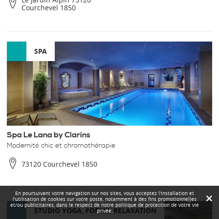
Courchevel 1850
SPA
Spa Le Lana by Clarins
Modernité chic et chromothérapie
73120 Courchevel 1850
En poursuivant votre navigation sur nos sites, vous acceptez l'installation et
l'utilisation de cookies sur votre poste, notamment à des fins promotionnelles
et/ou publicitaires, dans le respect de notre politique de protection de votre vie
STUDIO YOGA, FORME, RELAXATION
privée.